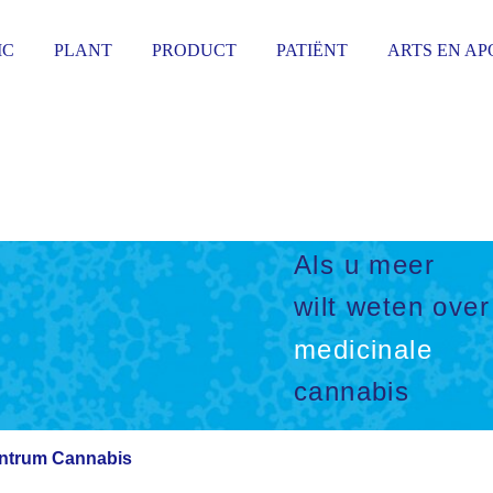
IC
PLANT
PRODUCT
PATIËNT
ARTS EN A
Als u meer
wilt weten over
medicinale
cannabis
entrum Cannabis